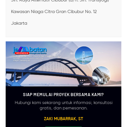
Jln. Raya Alternatif Cibubur (d/h. Jln. Transyogi)
Kawasan Niaga Citra Gran Cibubur No. 12
Jakarta
SIAP MEMULAI PROYEK BERSAMA KAMI?
Hubungi kami sekarang untuk informasi, konsultasi
gratis, dan pemesanan.
ZAKI MUBARRAK, ST